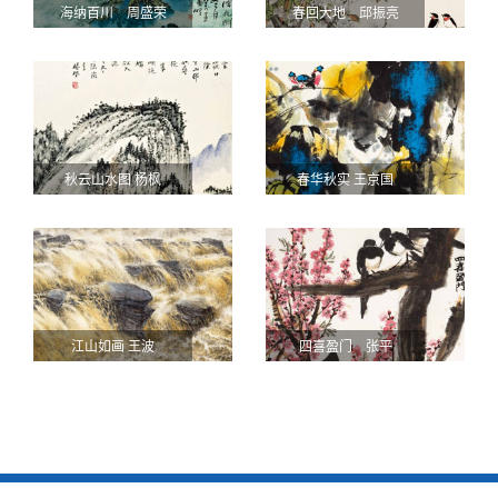
海纳百川 周盛荣
春回大地 邱振亮
秋云山水图 杨枫
春华秋实 王京国
江山如画 王波
四喜盈门 张平